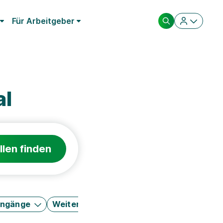
Für Arbeitgeber
al
llen finden
engänge
Weitere Filter