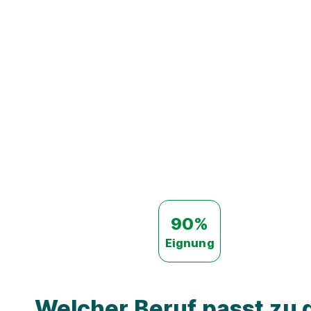
90%
Eignung
Welcher Beruf passt zu d