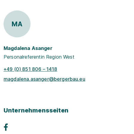
MA
Magdalena Asanger
Personalreferentin Region West
+49 (0) 851 806 – 1418
magdalena.asanger@bergerbau.eu
Unternehmensseiten