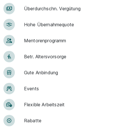
Über­durch­schn. Ver­gü­tung
Hohe Über­nah­me­quote
Men­to­ren­pro­gramm
Betr. Alters­vor­sorge
Gute An­bin­dung
Events
Flexible Arbeitszeit
Rabatte