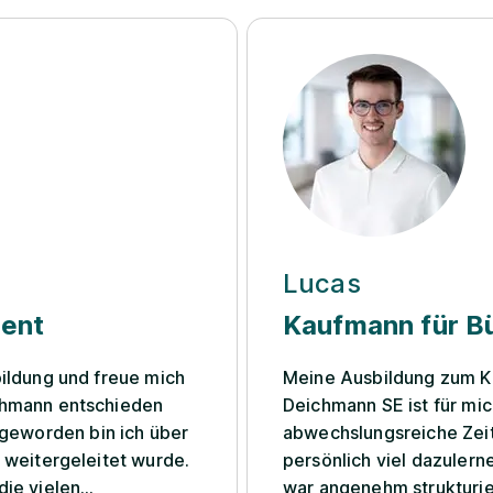
Lucas
ment
Kaufmann für 
bildung und freue mich
Meine Ausbildung zum K
ichmann entschieden
Deichmann SE ist für mi
geworden bin ich über
abwechslungsreiche Zeit,
e weitergeleitet wurde.
persönlich viel dazulernen kann. Bereits der B
die vielen
war angenehm strukturie