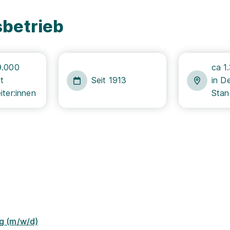
sbetrieb
9.000
ca 1
t
Seit 1913
in D
iter:innen
Stan
g (m/w/d)