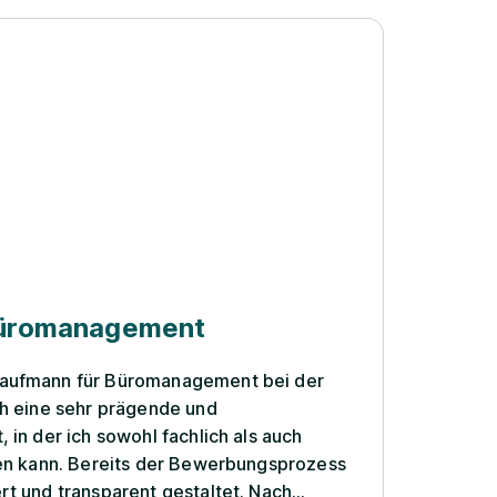
Hele
Büromanagement
Busi
aufmann für Büromanagement bei der
Ich hab
ch eine sehr prägende und
verschi
 in der ich sowohl fachlich als auch
organis
ewerbungsprozess
Berufsa
rt und transparent gestaltet. Nach
Deichma