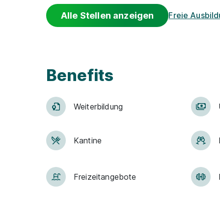
Alle Stellen anzeigen
Freie Ausbil
Benefits
Weiter­bildung
Kantine
Frei­zeit­an­ge­bo­te