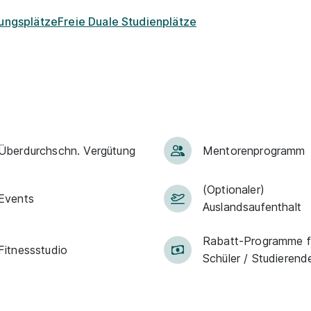
dungsplätze
Freie Duale Studienplätze
Über­durch­schn. Ver­gü­tung
Men­to­ren­pro­gramm
(Optionaler)
Events
Auslandsaufenthalt
Rabatt-Pro­gramme f
Fit­ness­stu­dio
Schüler / ­Studierend