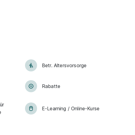
Betr. Alters­vor­sorge
Rabatte
ür
E-Lear­ning / On­line-Kur­se
e