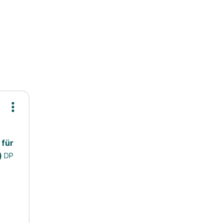
 für
)
DP