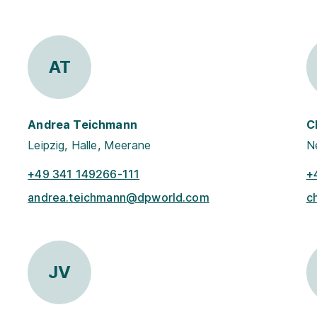
AT
Andrea Teichmann
C
Leipzig, Halle, Meerane
Ne
+49 341 149266-111
+
andrea.teichmann@dpworld.com
c
JV