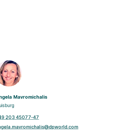
ngela Mavromichalis
uisburg
49 203 45077-47
ngela.mavromichalis@dpworld.com