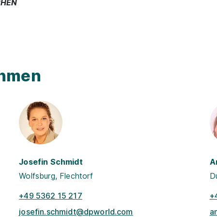
CHEN
ehmen
Josefin Schmidt
A
Wolfsburg, Flechtorf
D
+49 5362 15 217
+
josefin.schmidt@dpworld.com
a