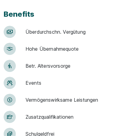
Benefits
Über­durch­schn. Ver­gü­tung
Hohe Über­nah­me­quote
Betr. Alters­vor­sorge
Events
Vermögens­wirksame Leistungen
Zu­satz­qua­li­fi­ka­tio­nen
Schulgeld­frei