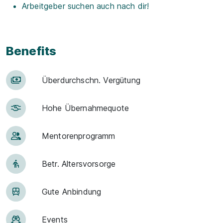
Arbeitgeber suchen auch nach dir!
Benefits
Über­durch­schn. Ver­gü­tung
Hohe Über­nah­me­quote
Men­to­ren­pro­gramm
Betr. Alters­vor­sorge
Gute An­bin­dung
Events