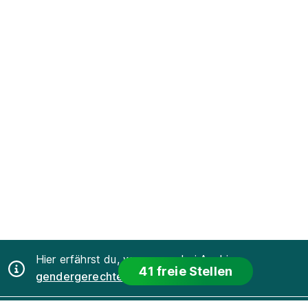
Hier erfährst du, warum uns bei Azubiyo
41 freie Stellen
gendergerechte Sprache
wichtig ist.