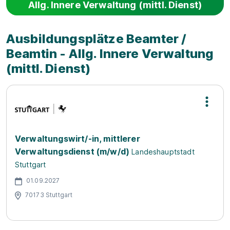
Allg. Innere Verwaltung (mittl. Dienst)
Kommunalrecht,
der Stadt beworben
Sicherheitsrecht,
habe.
Staatsrecht, Privatrecht
AZUBIYO:Warum hast
Ausbildungsplätze Beamter /
etc.), aber...
du dich für die Stadt
Beamtin - Allg. Innere Verwaltung
Karlsruhe entschieden
(mittl. Dienst)
und...
Verwaltungswirt/-in, mittlerer
Verwaltungsdienst (m/w/d)
Landeshauptstadt
Stuttgart
01.09.2027
70173 Stuttgart