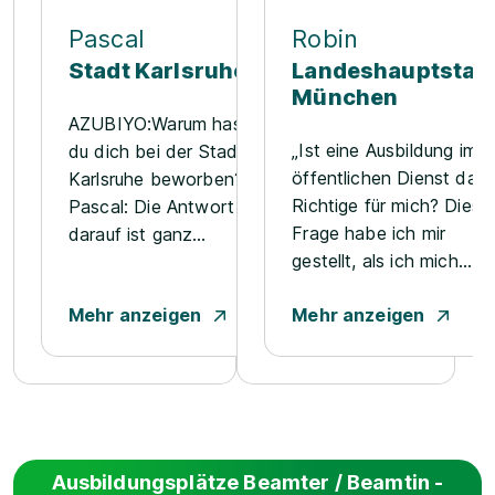
Pascal
Robin
Stadt Karlsruhe
Landeshauptstad
München
AZUBIYO:Warum hast
„Ist eine Ausbildung im
du dich bei der Stadt
öffentlichen Dienst das
Karlsruhe beworben?
Richtige für mich? Diese
Pascal: Die Antwort
Frage habe ich mir
darauf ist ganz
gestellt, als ich mich
einfach. Ich habe
über eine Ausbildung
schon während der
Mehr anzeigen
Mehr anzeigen
zum Verwaltungswirt bei
Schulzeit ein
der Landeshauptstadt
Praktikum bei der
München informiert
Stadtverwaltung
habe. Meine Antwort:
absolviert, das mir so
Ja, unbedingt! Die
gut gefallen hat, dass
Ausbildung umfasst viele
ich mich einfach als
Ausbildungsplätze Beamter / Beamtin -
rechtliche Gebiete (z.B.
Verwaltungswirt bei