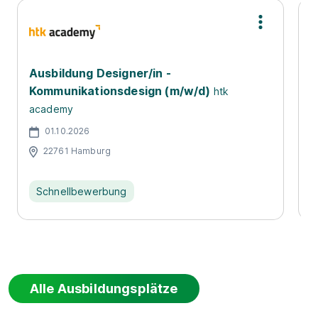
Ausbildung Designer/in -
F
Kommunikationsdesign (m/w/d)
s
htk
academy
01.10.2026
22761 Hamburg
Schnellbewerbung
Alle Ausbildungsplätze