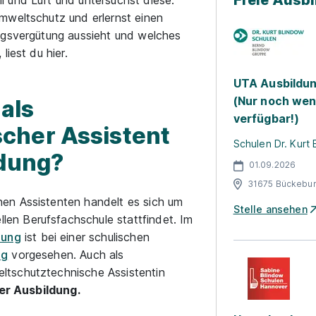
Freie Ausb
 und Luft und untersuchst diese.
mweltschutz und erlernst einen
ngsvergütung aussieht und welches
iest du hier.
UTA Ausbildun
(Nur noch wen
als
verfügbar!)
cher Assistent
Schulen Dr. Kurt
ldung?
01.09.2026
31675 Bückebu
en Assistenten handelt es sich um
Stelle ansehen
ellen Berufsfachschule stattfindet. Im
dung
ist bei einer schulischen
ng
vorgesehen. Auch als
ltschutztechnische Assistentin
der Ausbildung.