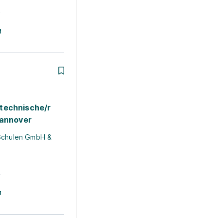
r
technische/r
Hannover
Schulen GmbH &
r