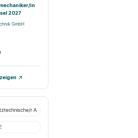
mechaniker/in
isel 2027
echnik GmbH
nzeigen