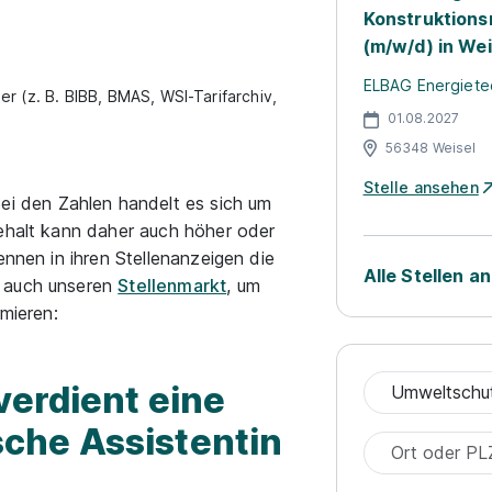
Konstruktions
(m/w/d) in We
ELBAG Energiet
r (z. B. BIBB, BMAS, WSI-Tarifarchiv,
01.08.2027
56348 Weisel
Stelle ansehen
ei den Zahlen handelt es sich um
Gehalt kann daher auch höher oder
ennen in ihren Stellenanzeigen die
Alle Stellen a
b auch unseren
Stellenmarkt
, um
rmieren:
verdient eine
che Assistentin