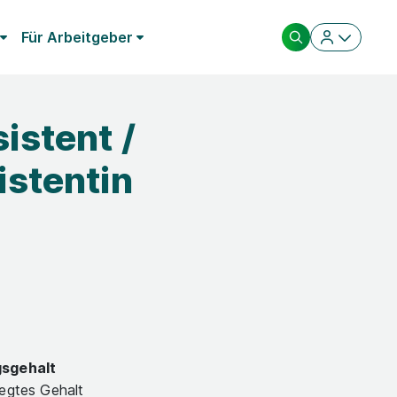
Für Arbeitgeber
istent /
stentin
gsgehalt
legtes Gehalt