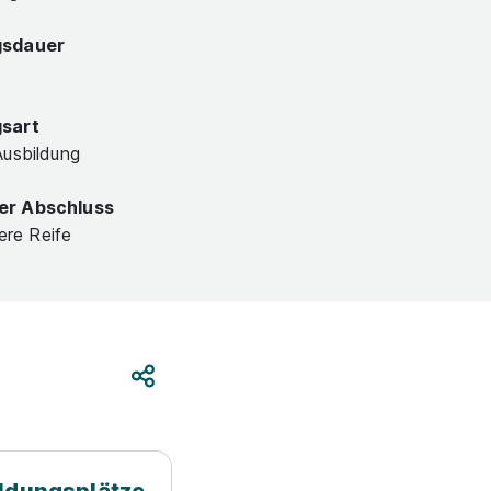
gsdauer
gsart
Ausbildung
er Abschluss
lere Reife
Teilen