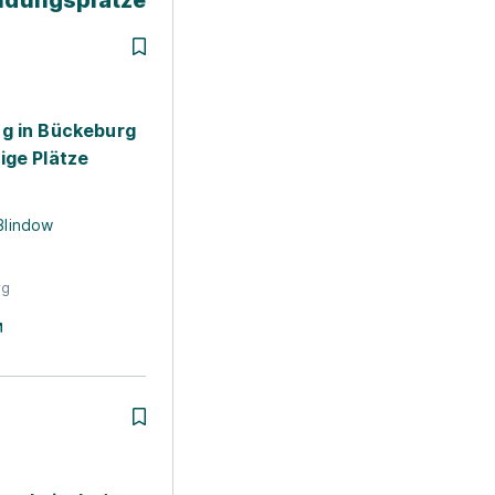
ildungsplätze
g in Bückeburg
ige Plätze
 Blindow
rg