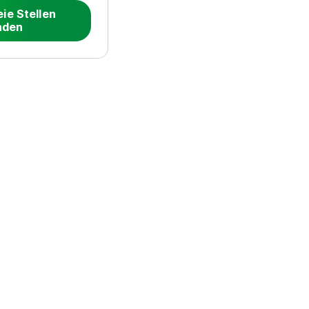
eie Stellen
nden