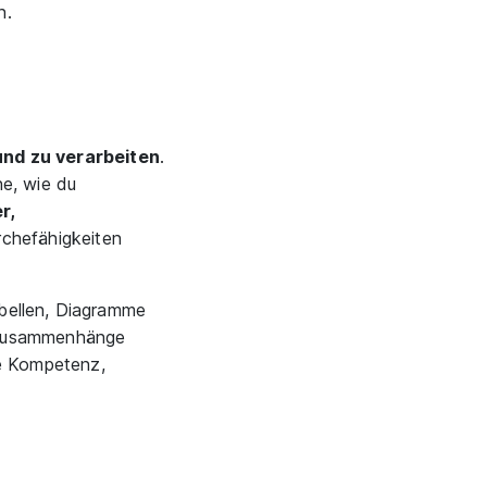
n.
und zu verarbeiten
.
ne, wie du
r,
rchefähigkeiten
bellen, Diagramme
d Zusammenhänge
ie Kompetenz,