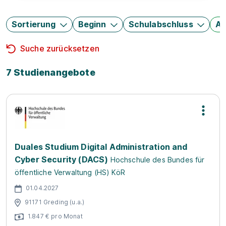
Sortierung
Beginn
Schulabschluss
Au
Suche zurücksetzen
7 Studienangebote
Duales Studium Digital Administration and
Cyber Security (DACS)
Hochschule des Bundes für
öffentliche Verwaltung (HS) KöR
01.04.2027
91171 Greding (u.a.)
1.847 € pro Monat