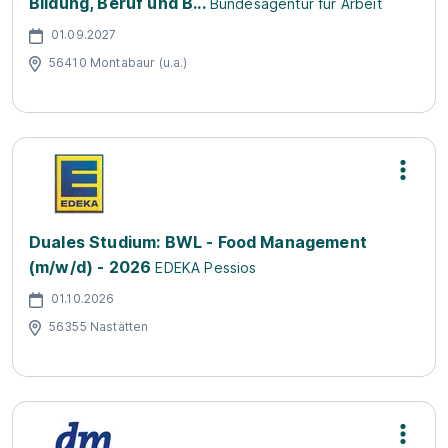
Bildung, Beruf und B...
Bundesagentur für Arbeit
01.09.2027
56410 Montabaur (u.a.)
Duales Studium: BWL - Food Management
(m/w/d) - 2026
EDEKA Pessios
01.10.2026
56355 Nastätten