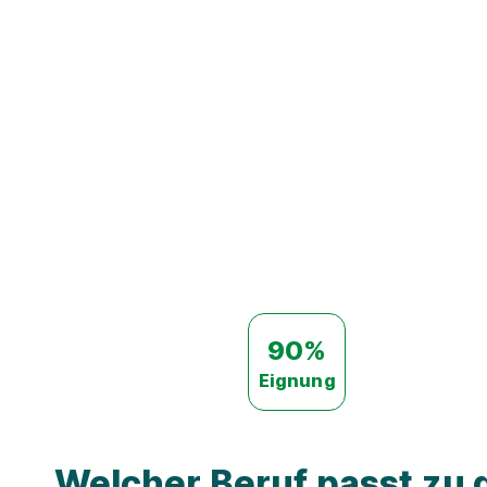
90%
Eignung
Welcher Beruf passt zu d