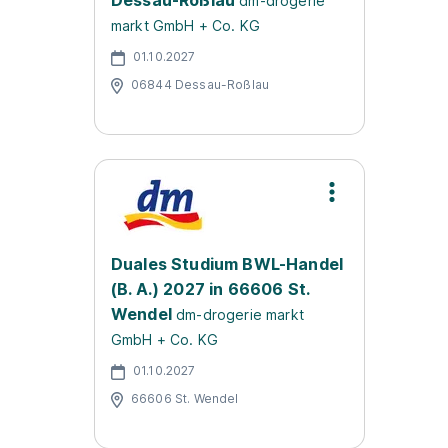
Dessau-Roßlau
dm-drogerie
markt GmbH + Co. KG
01.10.2027
06844 Dessau-Roßlau
Duales Studium BWL-Handel
(B. A.) 2027 in 66606 St.
Wendel
dm-drogerie markt
GmbH + Co. KG
01.10.2027
66606 St. Wendel