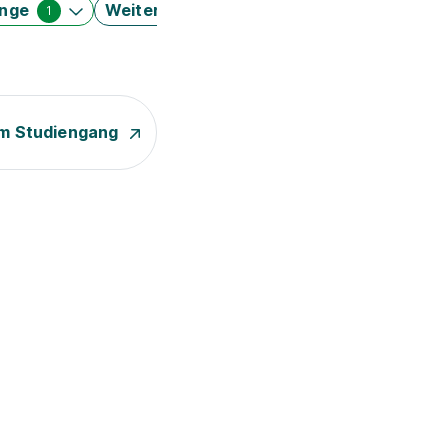
änge
Weitere Filter
1
m Studiengang