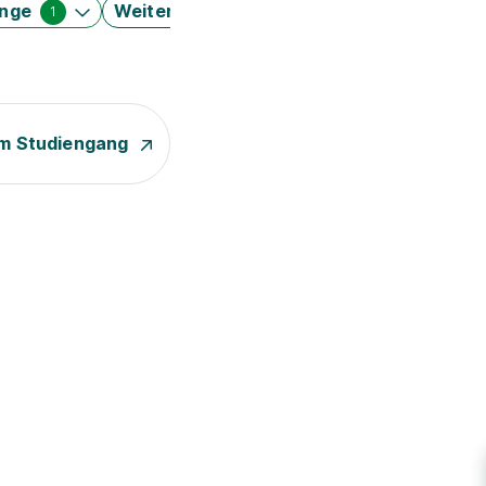
änge
Weitere Filter
1
m Studiengang