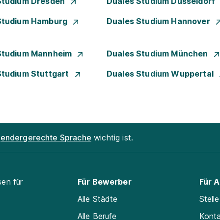
Studium Dresden
Duales Studium Düsseldorf
Studium Hamburg
Duales Studium Hannover
Studium Mannheim
Duales Studium München
Studium Stuttgart
Duales Studium Wuppertal
endergerechte Sprache
wichtig ist.
sen für
Für Bewerber
Für 
Alle Städte
Stell
Alle Berufe
Kont