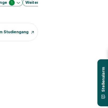
änge
Weitere Filter
1
m Studiengang
Stellenalarm