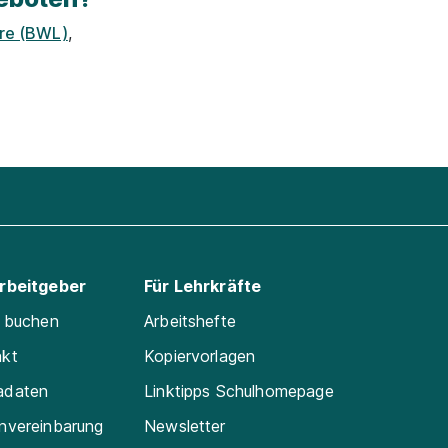
hre (BWL)
,
Arbeitgeber
Für Lehrkräfte
e buchen
Arbeitshefte
akt
Kopiervorlagen
adaten
Linktipps Schulhomepage
nvereinbarung
Newsletter