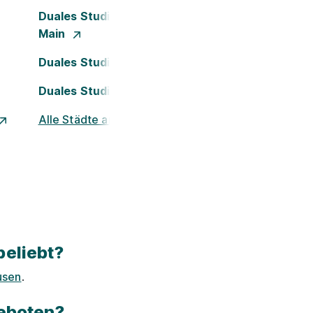
Duales Studium Frankfurt am
Main
Duales Studium Köln
Duales Studium Nürnberg
Alle Städte ansehen
beliebt?
usen
.
eboten?