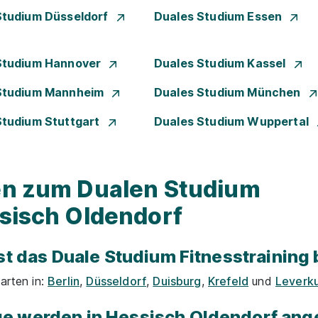
Studium Düsseldorf
Duales Studium Essen
Studium Hannover
Duales Studium Kassel
Studium Mannheim
Duales Studium München
Studium Stuttgart
Duales Studium Wuppertal
gen zum Dualen Studium
ssisch Oldendorf
st das Duale Studium Fitnesstraining 
arten in:
Berlin
,
Düsseldorf
,
Duisburg
,
Krefeld
und
Leverk
e werden in Hessisch Oldendorf ang