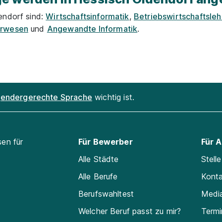
endorf sind:
Wirtschaftsinformatik
,
Betriebswirtschaftsle
urwesen
und
Angewandte Informatik
.
endergerechte Sprache
wichtig ist.
sen für
Für Bewerber
Für 
Alle Städte
Stell
Alle Berufe
Kont
Berufswahltest
Medi
Welcher Beruf passt zu mir?
Termi