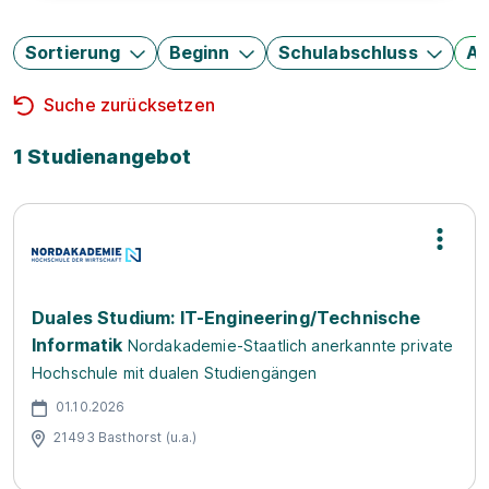
Sortierung
Beginn
Schulabschluss
Au
Suche zurücksetzen
1 Studienangebot
Duales Studium: IT-Engineering/Technische
Informatik
Nordakademie-Staatlich anerkannte private
Hochschule mit dualen Studiengängen
01.10.2026
21493 Basthorst (u.a.)