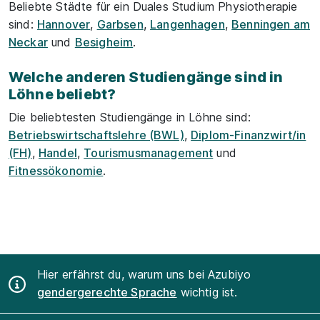
Beliebte Städte für ein Duales Studium Physiotherapie
sind:
Hannover
,
Garbsen
,
Langenhagen
,
Benningen am
Neckar
und
Besigheim
.
Welche anderen Studiengänge sind in
Löhne beliebt?
Die beliebtesten Studiengänge in Löhne sind:
Betriebswirtschaftslehre (BWL)
,
Diplom-Finanzwirt/in
(FH)
,
Handel
,
Tourismusmanagement
und
Fitnessökonomie
.
Hier erfährst du, warum uns bei Azubiyo
gendergerechte Sprache
wichtig ist.