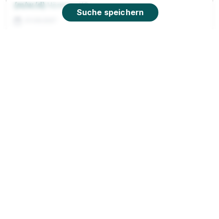
(m/w/d)
Hörmann KG
Suche speichern
01.08.2027
33619 Bielefeld (u.a.)
Duales Studium Bachelor of Laws 2027
Stadt
Bielefeld
01.09.2027
33602 Bielefeld