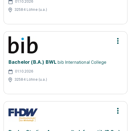
01.10.2026
32584 Löhne (u.a.)
Bachelor (B.A.) BWL
bib International College
01.10.2026
32584 Löhne (u.a.)