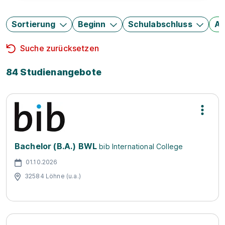
Sortierung
Beginn
Schulabschluss
Au
Suche zurücksetzen
84 Studienangebote
Bachelor (B.A.) BWL
bib International College
01.10.2026
32584 Löhne (u.a.)