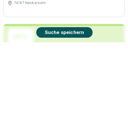
74167 Neckarsulm
Suche speichern
90%
Eignung
Du bist noch unentschlossen?
Geh auf Nummer sicher mit unserem Berufswahltest.
Eignung checken und passende Stelle finden.
Mehr erfahren