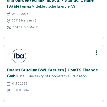
und Umwelttechnik (m/w/d) - Standort: Halle
(Saale)
envia Mitteldeutsche Energie AG
24.08.2026
06112 Halle (u.a.)
1.517 € pro Monat
Duales Studium BWL Steuern | ComTS Finance
GmbH
iba | University of Cooperative Education
01.10.2026
06128 Halle