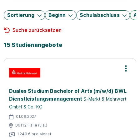
Sortierung
Beginn
Schulabschluss
Au
Suche zurücksetzen
15 Studienangebote
Duales Studium Bachelor of Arts (m/w/d) BWL
Dienstleistungsmanagement
S-Markt & Mehrwert
GmbH & Co. KG
01.09.2027
06112 Halle (u.a.)
1.240 € pro Monat