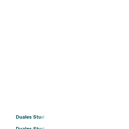
Duales Studium Bielefeld
Duales Studium Dortmund