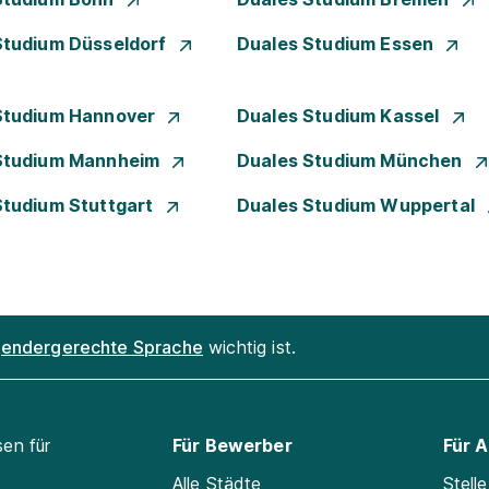
Studium Düsseldorf
Duales Studium Essen
Studium Hannover
Duales Studium Kassel
Studium Mannheim
Duales Studium München
Studium Stuttgart
Duales Studium Wuppertal
endergerechte Sprache
wichtig ist.
sen für
Für Bewerber
Für 
Alle Städte
Stell