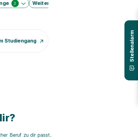
änge
Weitere Filter
2
Stellenalarm
m Studiengang
ir?
er Beruf zu dir passt.