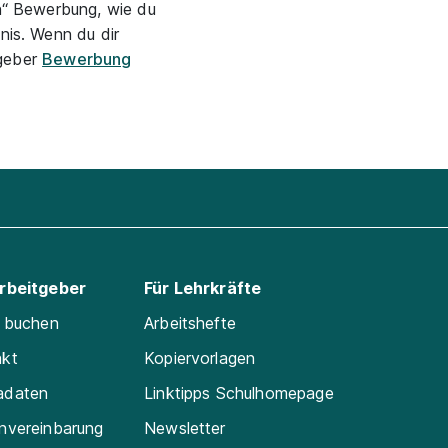
n“ Bewerbung, wie du
nis. Wenn du dir
tgeber
Bewerbung
Arbeitgeber
Für Lehrkräfte
e buchen
Arbeitshefte
akt
Kopiervorlagen
adaten
Linktipps Schulhomepage
nvereinbarung
Newsletter