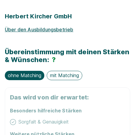
Vermögens­wirksame Leistungen
Herbert Kircher GmbH
Nachhaltigkeit / Umweltschutz
Über den Ausbildungsbetrieb
Kostenloses WLAN
Übereinstimmung mit deinen Stärken
Jobfahrrad
& Wünschen:
?
Flexible Arbeitszeit
ohne Matching
mit Matching
Das wird von dir erwartet:
Besonders hilfreiche Stärken
Sorgfalt & Genauigkeit
Weitere nützliche Stärken