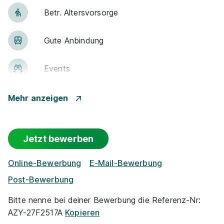
Betr. Alters­vor­sorge
Gute An­bin­dung
Events
Rabatte
Mehr anzeigen
Park­plätze
Jetzt bewerben
Woh­nungs-Un­ter­stüt­zung
Online-Bewerbung
E-Mail-Bewerbung
Post-Bewerbung
Ge­sund­heits­maß­nah­men
Bitte nenne bei deiner Bewerbung die Referenz-Nr:
Fahrt­kosten­zu­schuss
AZY-27F2517A
Kopieren