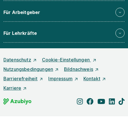
Für Arbeitgeber
Für Lehrkräfte
Datenschutz
Cookie-Einstellungen
Nutzungsbedingungen
Bildnachweis
Barrierefreiheit
Impressum
Kontakt
Karriere
instagram
facebook
youtube
linked
t