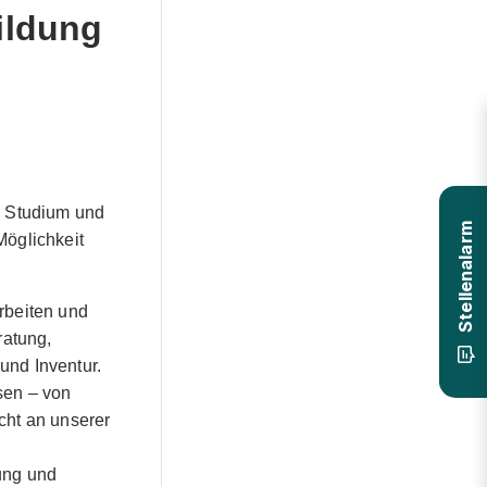
ildung
m Studium und
Stellenalarm
Möglichkeit
rbeiten und
ratung,
und Inventur.
sen – von
cht an unserer
ung und