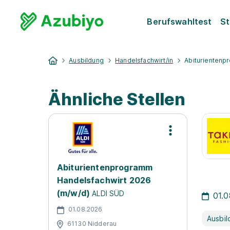
Berufswahltest
St
Ausbildung
Handelsfachwirt/in
Abiturientenp
Ähnliche Stellen
Abiturientenprogramm
Handelsfachwirt 2026
(m/w/d)
ALDI SÜD
01.
01.08.2026
Ausbil
61130 Nidderau