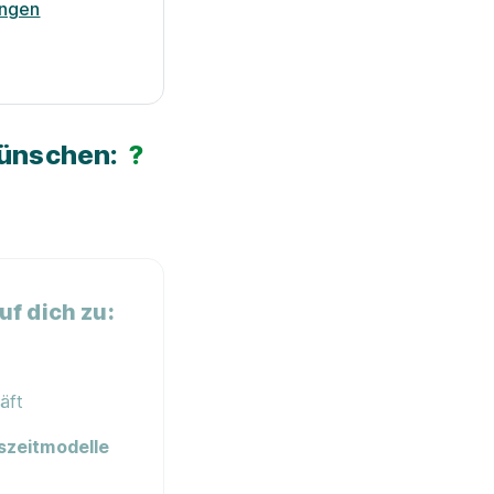
ungen
Wünschen:
?
f dich zu:
äft
szeitmodelle