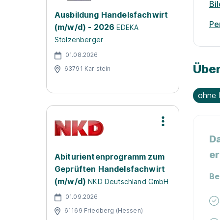
Bi
Ausbildung Handelsfachwirt
Pe
(m/w/d) - 2026
EDEKA
Stolzenberger
01.08.2026
Über
63791 Karlstein
ohne 
Da
er
Abiturientenprogramm zum
Geprüften Handelsfachwirt
Be
(m/w/d)
NKD Deutschland GmbH
01.09.2026
61169 Friedberg (Hessen)