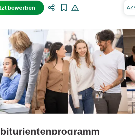
tzt bewerben
AZ
Teilen
biturientenprogramm