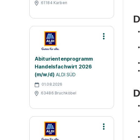
61184 Karben
D
Abiturientenprogramm
Handelsfachwirt 2026
(m/w/d)
ALDI SÜD
01.08.2026
D
63486 Bruchköbel