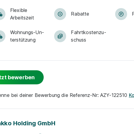
Flexible
Rabatte
Arbeitszeit
Woh­nungs-Un­
Fahrt­kosten­zu­
ter­stüt­zung
schuss
tzt bewerben
nenne bei deiner Bewerbung die Referenz-Nr: AZY-122510
K
akko Holding GmbH