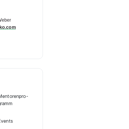
 Weber
kko.com
en­to­ren­pro­
gramm
Events