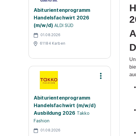
H
Abiturientenprogramm
2
Handelsfachwirt 2026
(m/w/d)
ALDI SÜD
A
01.08.2026
61184 Karben
D
Un
bi
au
Abiturientenprogramm
Handelsfachwirt (m/w/d)
Ausbildung 2026
Takko
Fashion
01.08.2026