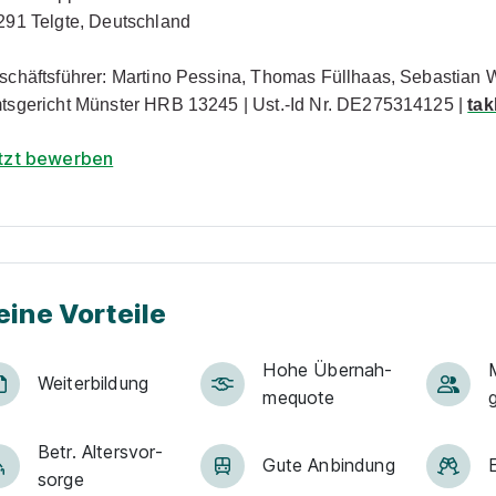
291 Telgte, Deutschland
schäftsführer: Martino Pessina, Thomas Füllhaas, Sebastian
tsgericht Münster HRB 13245 | Ust.-Id Nr. DE275314125 |
ta
tzt bewerben
eine Vorteile
Hohe Über­nah­
M
Weiter­bildung
me­quote
Betr. Alters­vor­
Gute An­bin­dung
sorge