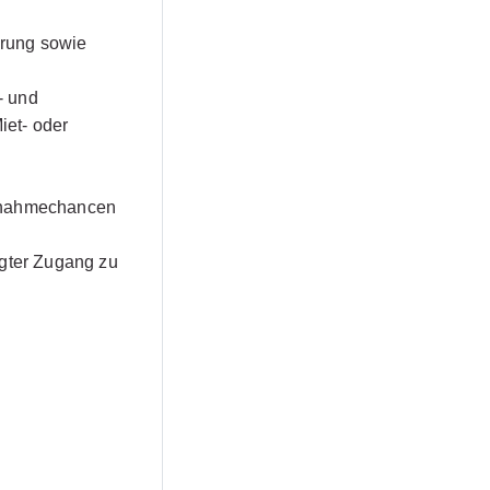
erung sowie
- und
et- oder
ernahmechancen
igter Zugang zu