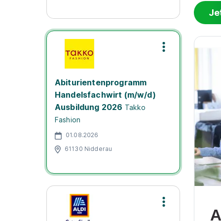
Je
Abiturientenprogramm
Handelsfachwirt (m/w/d)
Ausbildung 2026
Takko
Fashion
01.08.2026
61130 Nidderau
A