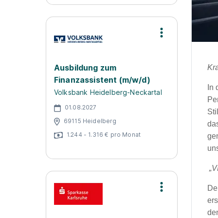
Ausbildung zum
Kr
Finanzassistent (m/w/d)
In
Volksbank Heidelberg-Neckartal
Pe
01.08.2027
St
69115 Heidelberg
das
1.244 - 1.316 € pro Monat
ge
uns
„V
De
er
de