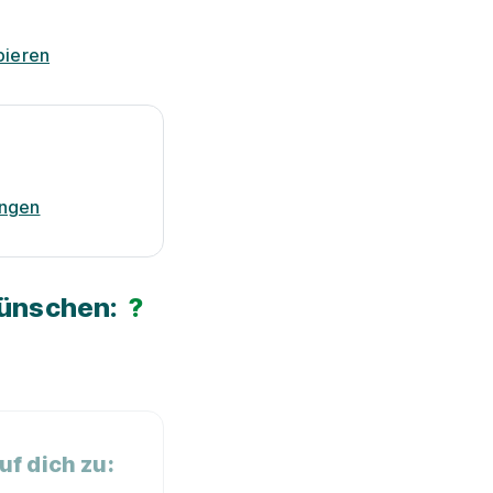
pieren
ungen
Wünschen:
?
f dich zu: