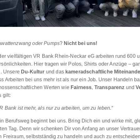
awattenzwang oder Pumps
?
Nicht bei uns!
 der vielfältigen VR Bank Rhein-Neckar eG arbeiten rund 600 u
rsönlichkeiten. Hier tragen wir Polos, Shirts oder Anzüge – g
il. Unsere
Du-Kultur
und das
kameradschaftliche Miteinande
s Arbeiten bei uns mehr ist als nur ein Job. Unser Handeln bas
nossenschaftlichen Werten wie
Fairness
,
Transparenz
und
V
 gilt:
R Bank ist mehr, als nur zu arbeiten, um zu leben.“
in Berufsweg beginnt bei uns. Bring Dich ein und wirke mit, g
sten Tag. Denn wir schenken Dir von Anfang an unser Vertraue
n Freiraum, selbstständig zu handeln und auch zu entscheiden