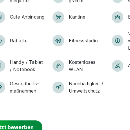
me­quote
gramm
Gute An­bin­dung
Kantine
Rabatte
Fit­ness­stu­dio
Han­dy / Tab­let
Kostenloses
A
/ Note­book
WLAN
Ge­sund­heits­
Nachhaltigkeit /
maß­nah­men
Umweltschutz
tzt bewerben