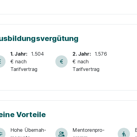
usbildungsvergütung
1. Jahr:
1.504
2. Jahr:
1.576
€ nach
€ nach
Tarifvertrag
Tarifvertrag
eine Vorteile
Hohe Über­nah­
Men­to­ren­pro­
B