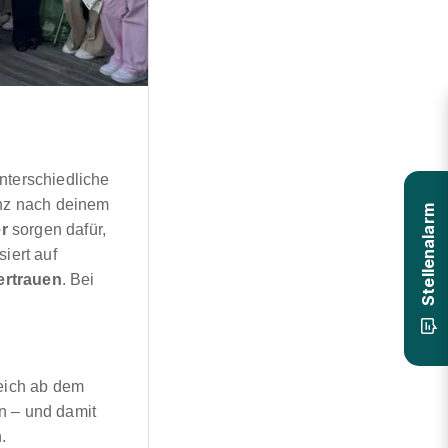
nterschiedliche
anz nach deinem
Stellenalarm
r
sorgen dafür,
iert auf
ertrauen
. Bei
leich ab dem
n – und damit
.