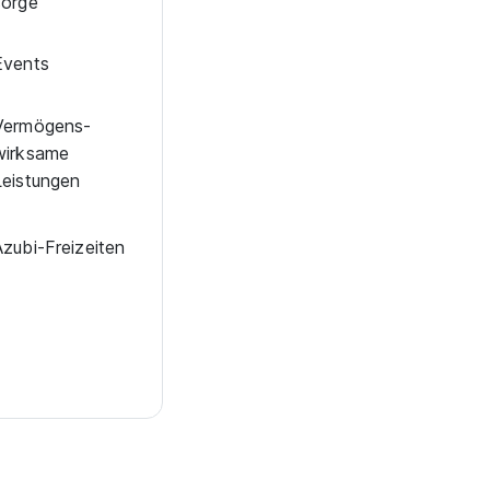
sorge
Events
Vermögens­
wirksame
Leistungen
zubi-Frei­zei­ten