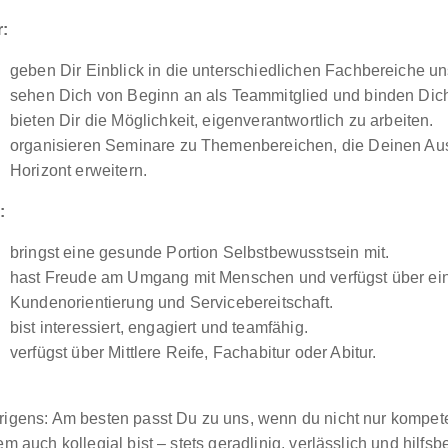
r:
geben Dir Einblick in die unterschiedlichen Fachbereiche u
sehen Dich von Beginn an als Teammitglied und binden Dich 
bieten Dir die Möglichkeit, eigenverantwortlich zu arbeiten.
organisieren Seminare zu Themenbereichen, die Deinen Au
Horizont erweitern.
:
bringst eine gesunde Portion Selbstbewusstsein mit.
hast Freude am Umgang mit Menschen und verfügst über ei
Kundenorientierung und Servicebereitschaft.
bist interessiert, engagiert und teamfähig.
verfügst über Mittlere Reife, Fachabitur oder Abitur.
rigens: Am besten passt Du zu uns, wenn du nicht nur kompete
em auch kollegial bist – stets geradlinig, verlässlich und hilfsb