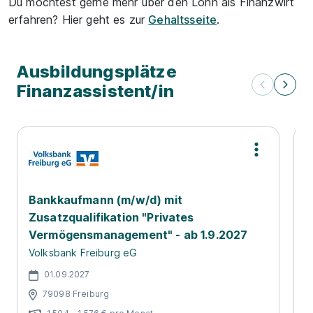
Du möchtest gerne mehr über den Lohn als Finanzwirt
erfahren? Hier geht es zur
Gehaltsseite
.
Ausbildungsplätze
Finanzassistent/in
Bankkaufmann (m/w/d) mit
F
Zusatzqualifikation "Privates
(
Vermögensmanagement" - ab 1.9.2027
V
Volksbank Freiburg eG
01.09.2027
79098 Freiburg