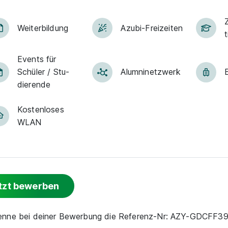
Z
Weiter­bildung
Azubi-Frei­zei­ten
t
Events für
Schü­ler / Stu­
Alumni­netz­werk
die­ren­de
Kostenloses
WLAN
tzt bewerben
nenne bei deiner Bewerbung die Referenz-Nr: AZY-GDCFF3