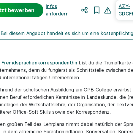
Infos
AZY-
tzt bewerben
anfordern
GDCF
Teilen
Bei diesem Angebot handelt es sich um eine kostenpflichtig
s
Fremdsprachenkorrespondent/in
bist du die Trumpfkarte
ternehmens, denn du fungierst als Schnittstelle zwischen 
d international tätigen Unternehmen.
hrend der schulischen Ausbildung am GPB College erwirbst d
inen Beruf erforderlichen Kenntnisse in Landeskunde, die (re
undlagen der Wirtschaftslehre, der Organisation, der Textve
iterer Office-Soft Skills sowie der Korrespondenz.
nen großen Teil des Lehrplans nimmt dabei natürlich der Spra
n, in dem allgemeine Sprachgrundlagen, Konversation, Korre