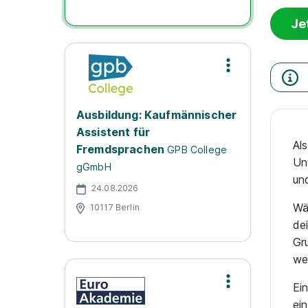
Je
Ausbildung: Kaufmännischer
Assistent für
Al
Fremdsprachen
GPB College
Un
gGmbH
un
24.08.2026
Wä
10117 Berlin
de
Gr
we
Ei
ei