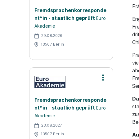
Pr
Fremdsprachenkorresponde
nt*in - staatlich geprüft
Euro
En
Akademie
Fr
dr
29.08.2026
Ch
13507 Berlin
Pr
vi
ab
Fr
Se
Da
Fremdsprachenkorresponde
st
nt*in - staatlich geprüft
Euro
zu
Akademie
Be
23.08.2027
13507 Berlin
Au