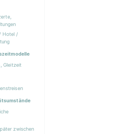
erte,
ltungen
 Hotel /
htung
szeitmodelle
, Gleitzeit
enstreisen
itsumstände
liche
später zwischen