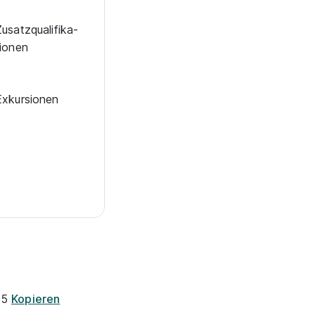
u­satz­qua­li­fi­ka­
io­nen
Exkur­sionen
95
Kopieren