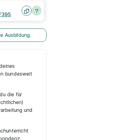
F395
e Ausbildung.
 deines
den bundesweit
u die für
chtlichen)
rarbeitung und
chunterricht
spondenz,