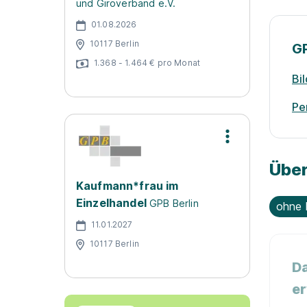
und Giroverband e.V.
01.08.2026
10117 Berlin
G
1.368 - 1.464 € pro Monat
Bi
Pe
Über
Kaufmann*frau im
Einzelhandel
GPB Berlin
ohne 
11.01.2027
10117 Berlin
Da
er