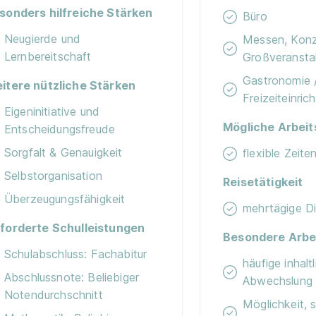
sonders hilfreiche Stärken
Büro
Neugierde und
Messen, Konz
Lernbereitschaft
Großveransta
Gastronomie /
itere nützliche Stärken
Freizeiteinric
Eigeninitiative und
Mögliche Arbeit
Entscheidungsfreude
Sorgfalt & Genauigkeit
flexible Zeiten
Selbstorganisation
Reisetätigkeit
Überzeugungsfähigkeit
mehrtägige Di
forderte Schulleistungen
Besondere Arbe
Schulabschluss: Fachabitur
häufige inhalt
Abschlussnote: Beliebiger
Abwechslung
Notendurchschnitt
Möglichkeit, 