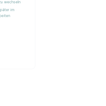
zu wechseln
später im
beiten