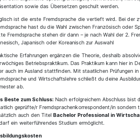
äsentation sowie das Übersetzen geschult werden.
glisch ist die erste Fremdsprache die vertieft wird. Bei der 
emdsprache hast du die Wahl zwischen Französisch oder Sp
itte Fremdsprache stehen dir dann – je nach Wahl der 2. Fr
inesisch, Japanisch oder Koreanisch zur Auswahl
aktische Erfahrungen ergänzen die Theorie, deshalb absolvie
erwöchiges Betriebspraktikum. Das Praktikum kann hier in D
er auch im Ausland stattfinden. Mit staatlichen Prüfungen in 
emdsprache und Wirtschaftslehre schließt du deine Ausbild
mester ab.
s Beste zum Schluss:
Nach erfolgreichem Abschluss bist d
aatlich geprüfte/r Fremdsprachenkorrespondent/in sondern t
sätzlich auch den Titel
Bachelor Professional in Wirtscha
darf ein weiterführendes Studium ermöglicht.
sbildungskosten