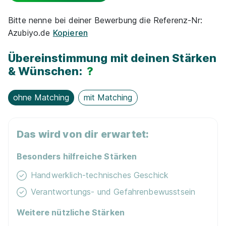
Vermögens­wirksame Leistungen
Bitte nenne bei deiner Bewerbung die Referenz-Nr:
Azubiyo.de
Kopieren
E-Lear­ning / On­line-Kur­se
Übereinstimmung mit deinen Stärken
Han­dy / Tab­let / Note­book
& Wünschen:
?
Nachhaltigkeit / Umweltschutz
ohne Matching
mit Matching
Lern­mit­tel­zu­schuss
Das wird von dir erwartet:
Sach­zuwen­dun­gen
Besonders hilfreiche Stärken
Handwerklich-technisches Geschick
Verantwortungs- und Gefahrenbewusstsein
Weitere nützliche Stärken