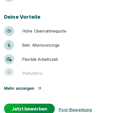
Deine Vorteile
Hohe Über­nah­me­quote
Betr. Alters­vor­sorge
Flexible Arbeitszeit
Park­plätze
Fit­ness­stu­dio
Mehr anzeigen
Fahrt­kosten­zu­schuss
Jetzt bewerben
Post-Bewerbung