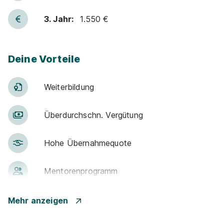
3. Jahr:
1.550 €
Deine Vorteile
Weiter­bildung
Über­durch­schn. Ver­gü­tung
Hohe Über­nah­me­quote
Men­to­ren­pro­gramm
Betr. Alters­vor­sorge
Mehr anzeigen