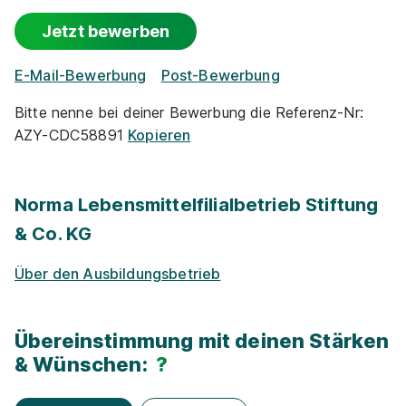
Gute An­bin­dung
Jetzt bewerben
Events
E-Mail-Bewerbung
Post-Bewerbung
Park­plätze
Bitte nenne bei deiner Bewerbung die Referenz-Nr:
AZY-CDC58891
Kopieren
Vermögens­wirksame Leistungen
Norma Lebensmittelfilialbetrieb Stiftung
Zu­satz­qua­li­fi­ka­tio­nen
& Co. KG
Events für Schü­ler / Stu­die­ren­de
Über den Ausbildungsbetrieb
Übereinstimmung mit deinen Stärken
& Wünschen:
?