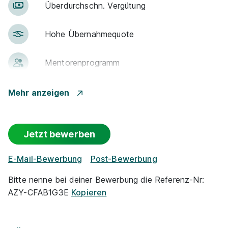
Über­durch­schn. Ver­gü­tung
Hohe Über­nah­me­quote
Men­to­ren­pro­gramm
Betr. Alters­vor­sorge
Mehr anzeigen
Events
Jetzt bewerben
Flexible Arbeitszeit
E-Mail-Bewerbung
Post-Bewerbung
(Optionaler) Auslandsaufenthalt
Bitte nenne bei deiner Bewerbung die Referenz-Nr:
AZY-CFAB1G3E
Kopieren
Rabatte