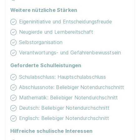
Events für Schü­ler / Stu­die­ren­de
Weitere nützliche Stärken
Stipendien
Eigeninitiative und Entscheidungsfreude
Neugierde und Lernbereitschaft
Schulgeld­frei
Selbstorganisation
Verantwortungs- und Gefahrenbewusstsein
E-Lear­ning / On­line-Kur­se
Geforderte Schulleistungen
Projekt­kooper­ationen mit Unternehmen
Schulabschluss: Hauptschulabschluss
Abschlussnote: Beliebiger Notendurchschnitt
Exkur­sionen
Mathematik: Beliebiger Notendurchschnitt
Deutsch: Beliebiger Notendurchschnitt
Han­dy / Tab­let / Note­book
Englisch: Beliebiger Notendurchschnitt
Nachhaltigkeit / Umweltschutz
Hilfreiche schulische Interessen