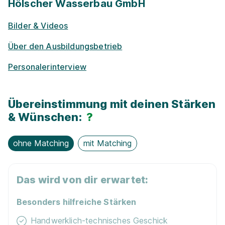
Hölscher Wasserbau GmbH
Park­plätze
Bilder & Videos
Frei­zeit­an­ge­bo­te
Über den Ausbildungsbetrieb
Woh­nungs-Un­ter­stüt­zung
Personalerinterview
Azubi-Frei­zei­ten
Übereinstimmung mit deinen Stärken
& Wünschen:
?
Ge­sund­heits­maß­nah­men
ohne Matching
mit Matching
Fit­ness­stu­dio
Fahrt­kosten­zu­schuss
Das wird von dir erwartet:
Besonders hilfreiche Stärken
Vermögens­wirksame Leistungen
Handwerklich-technisches Geschick