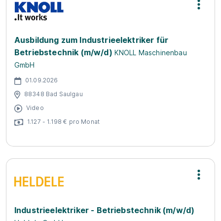
Ausbildung zum Industrieelektriker für
Betriebstechnik (m/w/d)
KNOLL Maschinenbau
GmbH
01.09.2026
88348 Bad Saulgau
Video
1.127 - 1.198 € pro Monat
In­dus­trie­elek­tri­ker - Be­triebs­tech­nik (m/w/d)