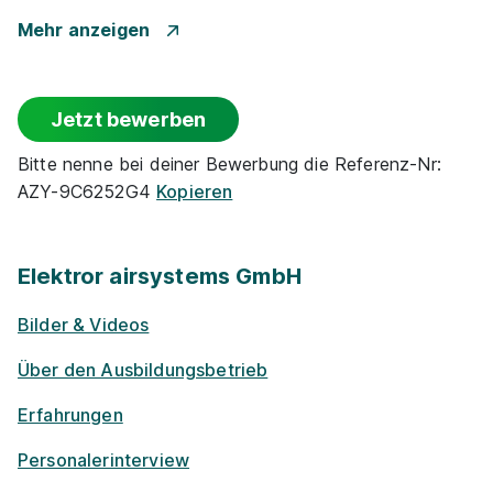
Park­plätze
Mehr anzeigen
Barriere­frei­heit
Jetzt bewerben
Ge­sund­heits­maß­nah­men
Bitte nenne bei deiner Bewerbung die Referenz-Nr:
AZY-9C6252G4
Kopieren
Fahrt­kosten­zu­schuss
Vermögens­wirksame Leistungen
Elektror airsystems GmbH
Bilder & Videos
Events für Schü­ler / Stu­die­ren­de
Über den Ausbildungsbetrieb
Projekt­kooper­ationen mit Unternehmen
Erfahrungen
Praktikums-Pool
Personalerinterview