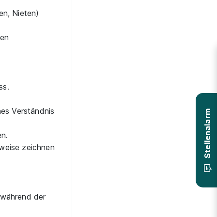
en, Nieten)
sen
ss.
hes Verständnis
Stellenalarm
en.
sweise zeichnen
 während der