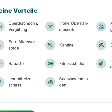
eine Vorteile
Über­durch­schn.
Hohe Über­nah­
M
Ver­gü­tung
me­quote
Betr. Alters­vor­
Kantine
sorge
Rabatte
Fit­ness­stu­dio
Lern­mit­tel­zu­
Sach­zuwen­dun­
schuss
gen