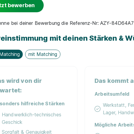
tzt bewerben
nenne bei deiner Bewerbung die Referenz-Nr: AZY-84D64A
einstimmung mit deinen Stärken & 
Matching
mit Matching
s wird von dir
Das kommt au
wartet:
Arbeitsumfeld
sonders hilfreiche Stärken
Werkstatt, Fer
Lager, Handw
Handwerklich-technisches
Geschick
Mögliche Arbeit
Sorgfalt & Genauigkeit