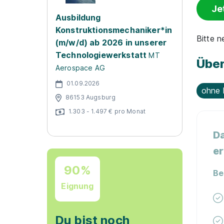
Je
Ausbildung
Konstruktionsmechaniker*in
Bitte 
(m/w/d) ab 2026 in unserer
Technologiewerkstatt
MT
Über
Aerospace AG
01.09.2026
ohne 
86153 Augsburg
1.303 - 1.497 € pro Monat
Da
er
90%
Be
Eignung
Du bist noch