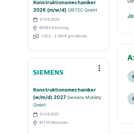
09
Konstruktionsmechaniker
2026 (m/w/d)
GRITEC GmbH
Je
01.09.2026
85092 Kösching
1.023 - 2.189 € pro Monat
A
Konstruktionsmechaniker
(w/m/d) 2027
Siemens Mobility
GmbH
01.09.2027
81739 München