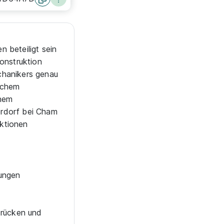
 beteiligt sein
Konstruktion
chanikers genau
lichem
chem
erdorf bei Cham
ktionen
nungen
Brücken und