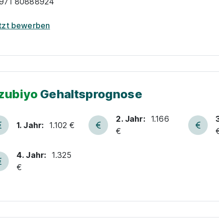
971 80888924
tzt bewerben
zubiyo
Gehaltsprognose
2. Jahr:
1.166
1. Jahr:
1.102 €
€
4. Jahr:
1.325
€