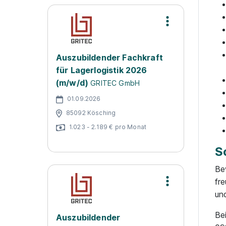
Auszubildender Fachkraft
für Lagerlogistik 2026
(m/w/d)
GRITEC GmbH
01.09.2026
85092 Kösching
1.023 - 2.189 € pro Monat
S
Be
fr
un
Be
Auszubildender