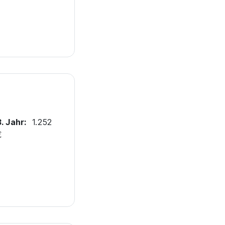
3. Jahr:
1.252
€