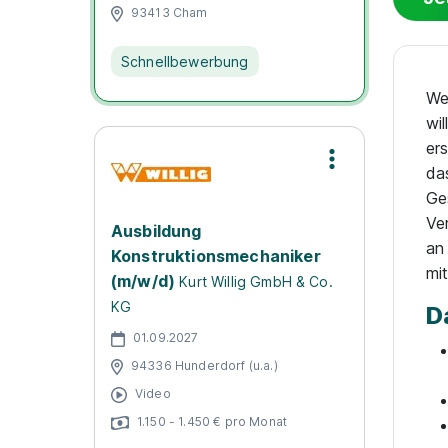
93413 Cham
Schnellbewerbung
We
wi
er
da
Ge
Ve
Ausbildung
an
Konstruktionsmechaniker
mi
(m/w/d)
Kurt Willig GmbH & Co.
KG
D
01.09.2027
94336 Hunderdorf (u.a.)
Video
1.150 - 1.450 € pro Monat