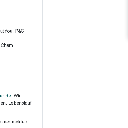
outYou, P&C
n Cham
er.de
. Wir
ben, Lebenslauf
ummer melden: