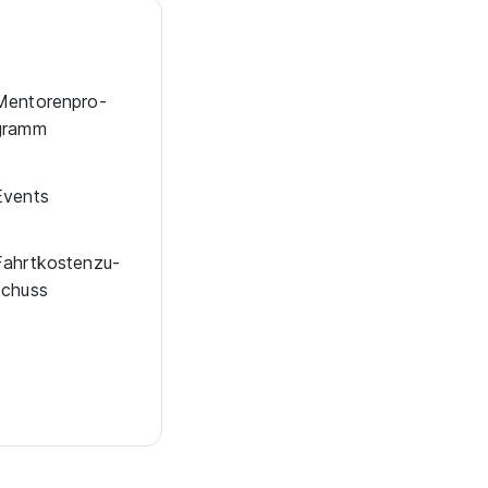
en­to­ren­pro­
gramm
Events
Fahrt­kosten­zu­
schuss