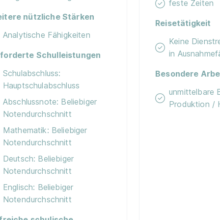
feste Zeiten
itere nützliche Stärken
Reisetätigkeit
Analytische Fähigkeiten
Keine Dienstr
in Ausnahmefä
forderte Schulleistungen
Schulabschluss:
Besondere Arbe
Hauptschulabschluss
unmittelbare 
Abschlussnote: Beliebiger
Produktion / 
Notendurchschnitt
Mathematik: Beliebiger
Notendurchschnitt
Deutsch: Beliebiger
Notendurchschnitt
Englisch: Beliebiger
Notendurchschnitt
lfreiche schulische