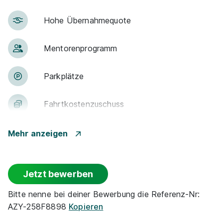
Hohe Über­nah­me­quote
Men­to­ren­pro­gramm
Park­plätze
Fahrt­kosten­zu­schuss
Vermögens­wirksame Leistungen
Mehr anzeigen
E-Lear­ning / On­line-Kur­se
Jetzt bewerben
Han­dy / Tab­let / Note­book
Bitte nenne bei deiner Bewerbung die Referenz-Nr:
AZY-258F8898
Kopieren
Lern­mit­tel­zu­schuss