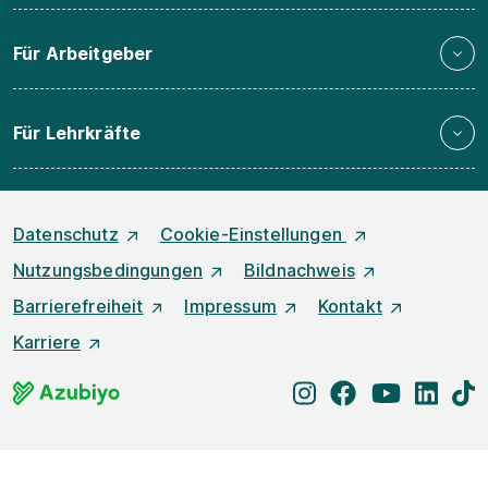
Für Arbeitgeber
Für Lehrkräfte
Datenschutz
Cookie-Einstellungen
Nutzungsbedingungen
Bildnachweis
Barrierefreiheit
Impressum
Kontakt
Karriere
instagram
facebook
youtube
linked
t