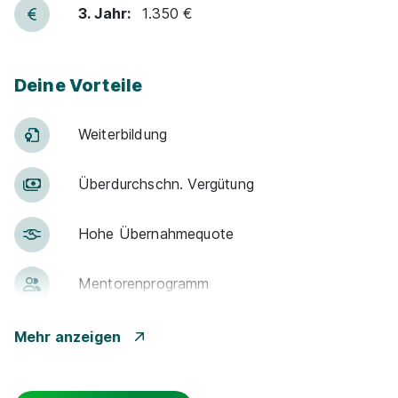
3. Jahr:
1.350 €
Deine Vorteile
Weiter­bildung
Über­durch­schn. Ver­gü­tung
Hohe Über­nah­me­quote
Men­to­ren­pro­gramm
Gute An­bin­dung
Mehr anzeigen
Events