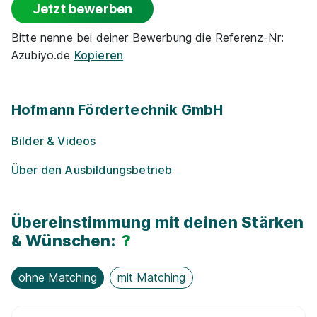
Jetzt bewerben
Vermögens­wirksame Leistungen
Bitte nenne bei deiner Bewerbung die Referenz-Nr:
Azubiyo.de
Kopieren
Rabatte
Park­plätze
Hofmann Fördertechnik GmbH
Bilder & Videos
Nachhaltigkeit / Umweltschutz
Über den Ausbildungsbetrieb
Jobfahrrad
Übereinstimmung mit deinen Stärken
E-Lear­ning / On­line-Kur­se
& Wünschen:
?
ohne Matching
mit Matching