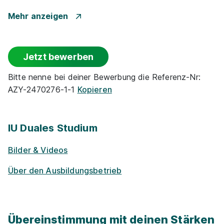
Rabatt-Pro­gramme für Schüler / ­Studierende
Mehr anzeigen
E-Lear­ning / On­line-Kur­se
Jetzt bewerben
Projekt­kooper­ationen mit Unternehmen
Bitte nenne bei deiner Bewerbung die Referenz-Nr:
AZY-2470276-1-1
Kopieren
Alumni­netz­werk
Exkur­sionen
IU Duales Studium
Bilder & Videos
Möglichkeit Homeoffice
Über den Ausbildungsbetrieb
Übereinstimmung mit deinen Stärken