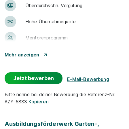
Über­durch­schn. Ver­gü­tung
Hohe Über­nah­me­quote
Men­to­ren­pro­gramm
Gute An­bin­dung
Mehr anzeigen
Events
Jetzt bewerben
E-Mail-Bewerbung
Park­plätze
Bitte nenne bei deiner Bewerbung die Referenz-Nr:
AZY-5833
Kopieren
Azubi-Frei­zei­ten
Zu­satz­qua­li­fi­ka­tio­nen
Ausbildungsförderwerk Garten-,