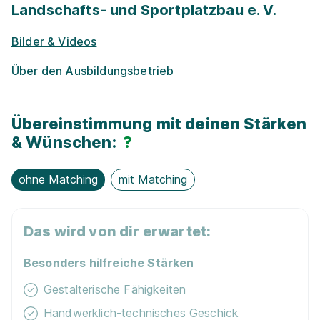
Landschafts- und Sportplatzbau e. V.
Events für Schü­ler / Stu­die­ren­de
Bilder & Videos
Exkur­sionen
Über den Ausbildungsbetrieb
Nachhaltigkeit / Umweltschutz
Übereinstimmung mit deinen Stärken
Kostenloses WLAN
& Wünschen:
?
Lern­mit­tel­zu­schuss
ohne Matching
mit Matching
Das wird von dir erwartet:
Besonders hilfreiche Stärken
Gestalterische Fähigkeiten
Handwerklich-technisches Geschick