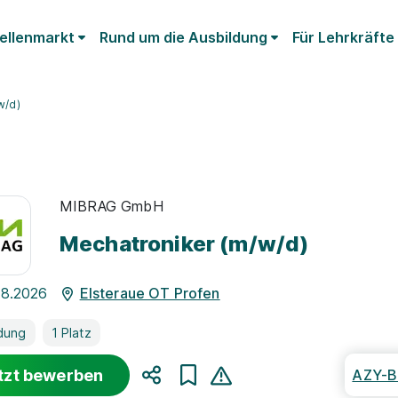
ellenmarkt
Rund um die Ausbildung
Für Lehrkräfte
w/d)
MIBRAG GmbH
Mechatroniker (m/w/d)
08.2026
Elsteraue OT Profen
dung
1 Platz
tzt bewerben
AZY-B
Teilen