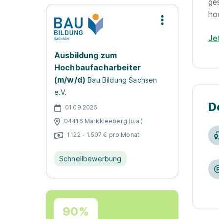
ges
ho
Je
Ausbildung zum
Hochbaufacharbeiter
(m/w/d)
Bau Bildung Sachsen
e.V.
D
01.09.2026
04416 Markkleeberg (u.a.)
1.122 - 1.507 € pro Monat
Schnellbewerbung
90%