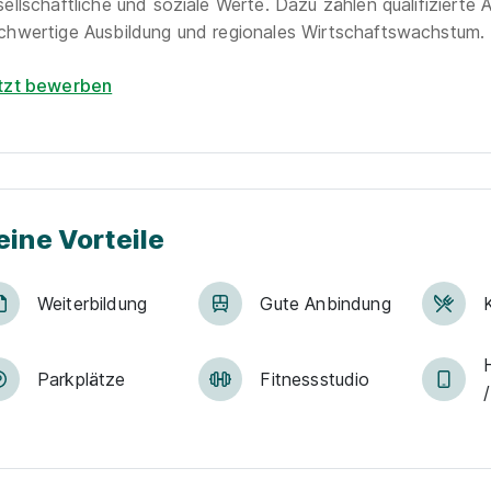
ellschaftliche und soziale Werte. Dazu zählen qualifizierte A
chwertige Ausbildung und regionales Wirtschaftswachstum.
tzt bewerben
eine Vorteile
Weiter­bildung
Gute An­bin­dung
Park­plätze
Fit­ness­stu­dio