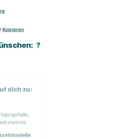
ng
9
Kopieren
Wünschen:
?
f dich zu:
tigungshalle,
erksbetrieb
szeitmodelle