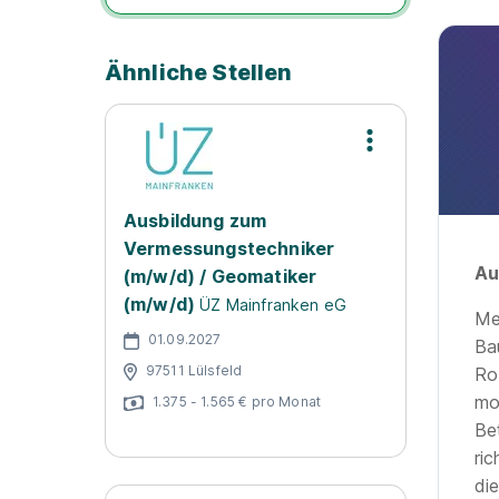
Ähnliche Stellen
Ausbildung zum
Vermessungstechniker
Au
(m/w/d) / Geomatiker
(m/w/d)
ÜZ Mainfranken eG
Me
01.09.2027
Ba
97511 Lülsfeld
Rob
mo
1.375 - 1.565 € pro Monat
Be
ri
di