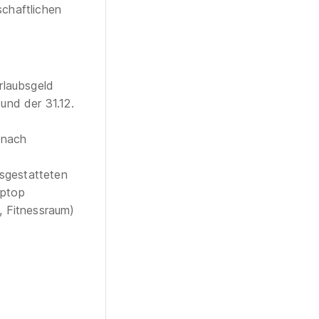
schaftlichen
Urlaubsgeld
und der 31.12.
 nach
sgestatteten
aptop
 Fitnessraum)