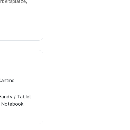
rbeitsplätze,
Kantine
Han­dy / Tab­let
/ Note­book