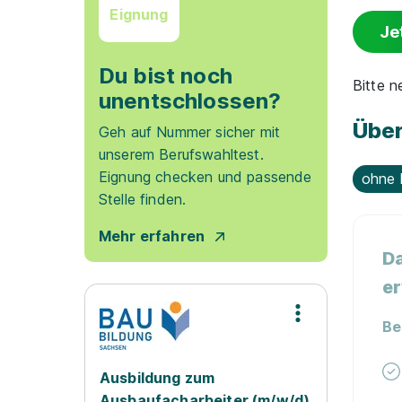
Eignung
Je
Du bist noch
Bitte 
unentschlossen?
Über
Geh auf Nummer sicher mit
unserem Berufswahltest.
Eignung checken und passende
ohne 
Stelle finden.
Mehr erfahren
Da
er
Be
Ausbildung zum
Ausbaufacharbeiter (m/w/d)