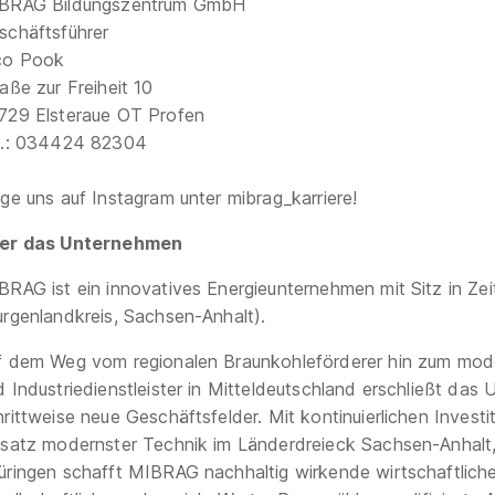
BRAG Bildungszentrum GmbH
schäftsführer
co Pook
aße zur Freiheit 10
729 Elsteraue OT Profen
l.: 034424 82304
lge uns auf Instagram unter mibrag_karriere!
er das Unternehmen
BRAG ist ein innovatives Energieunternehmen mit Sitz in Zei
urgenlandkreis, Sachsen-Anhalt).
f dem Weg vom regionalen Braunkohleförderer hin zum mod
d Industriedienstleister in Mitteldeutschland erschließt das
hrittweise neue Geschäftsfelder. Mit kontinuierlichen Invest
nsatz modernster Technik im Länderdreieck Sachsen-Anhalt
üringen schafft MIBRAG nachhaltig wirkende wirtschaftliche