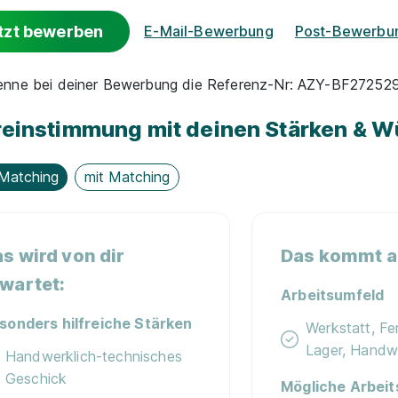
tzt bewerben
E-Mail-Bewerbung
Post-Bewerbu
nenne bei deiner Bewerbung die Referenz-Nr: AZY-BF27252
einstimmung mit deinen Stärken & 
Matching
mit Matching
s wird von dir
Das kommt au
wartet:
Arbeitsumfeld
sonders hilfreiche Stärken
Werkstatt, Fer
Lager, Handw
Handwerklich-technisches
Geschick
Mögliche Arbeit