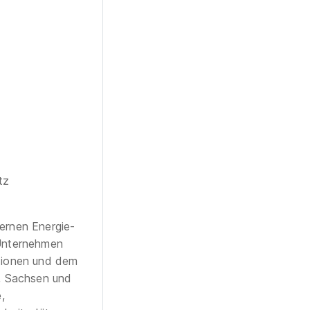
tz
ernen Energie-
 Unternehmen
itionen und dem
, Sachsen und
,