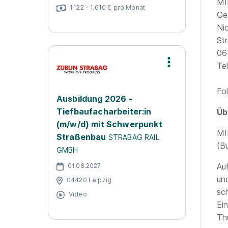
MI
1.122 - 1.610 € pro Monat
Ge
Ni
Str
06
Te
Fo
Ausbildung 2026 -
Tiefbaufacharbeiter:in
Üb
(m/w/d) mit Schwerpunkt
MI
Straßenbau
STRABAG RAIL
(B
GMBH
Au
01.08.2027
un
04420 Leipzig
sc
Video
Ei
Th