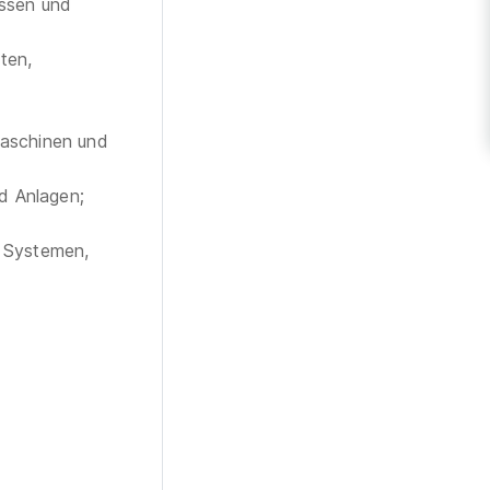
essen und
ten,
aschinen und
d Anlagen;
n Systemen,
,