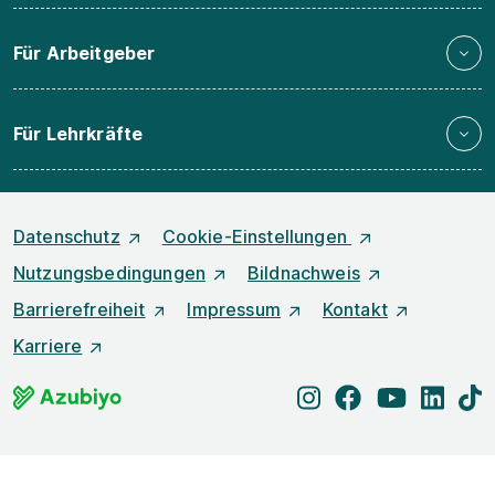
Für Arbeitgeber
Für Lehrkräfte
Datenschutz
Cookie-Einstellungen
Nutzungsbedingungen
Bildnachweis
Barrierefreiheit
Impressum
Kontakt
Karriere
instagram
facebook
youtube
linked
t