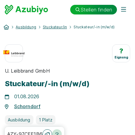
Stellen finden
Ausbildung
Stuckateur/in
Stuckateur/-in (m/w/d)
?
Eignung
U. Leibbrand GmbH
Stuckateur/-in (m/w/d)
01.08.2026
Schorndorf
Ausbildung
1 Platz
AZY-97CFE1B6