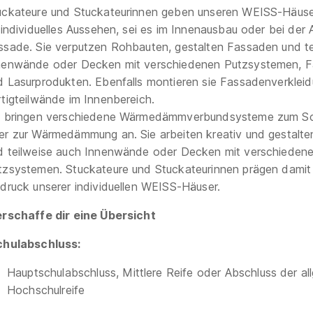
uckateure und Stuckateurinnen geben unseren WEISS-Häus
r individuelles Aussehen, sei es im Innenausbau oder bei der 
ssade. Sie verputzen Rohbauten, gestalten Fassaden und te
nenwände oder Decken mit verschiedenen Putzsystemen, F
d Lasurprodukten. Ebenfalls montieren sie Fassadenverklei
rtigteilwände im Innenbereich.
e bringen verschiedene Wärmedämmverbundsysteme zum Sc
er zur Wärmedämmung an. Sie arbeiten kreativ und gestalt
d teilweise auch Innenwände oder Decken mit verschieden
tzsystemen. Stuckateure und Stuckateurinnen prägen damit
ndruck unserer individuellen WEISS-Häuser.
rschaffe dir eine Übersicht
chulabschluss:
Hauptschulabschluss, Mittlere Reife oder Abschluss der a
Hochschulreife