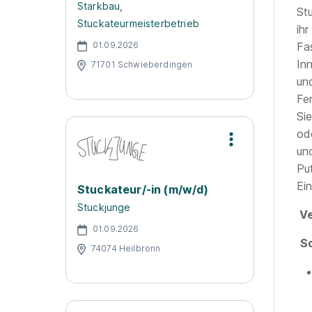
Starkbau,
St
Stuckateurmeisterbetrieb
ih
01.09.2026
Fa
In
71701 Schwieberdingen
un
Fe
Si
od
un
Pu
Ei
Stuckateur/-in (m/w/d)
Stuckjunge
Ve
01.09.2026
S
74074 Heilbronn