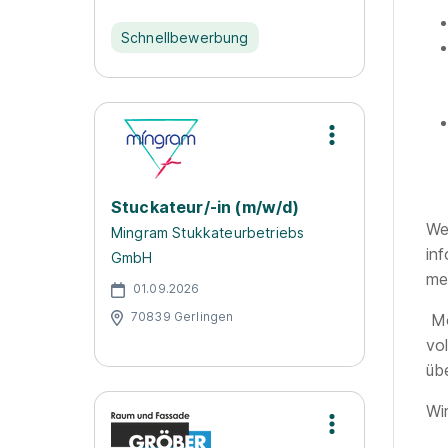
Schnellbewerbung
Stuckateur/-in (m/w/d)
We
Mingram Stukkateurbetriebs
in
GmbH
mel
01.09.2026
70839 Gerlingen
Mö
vo
üb
Wi