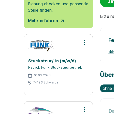
Je
Eignung checken und passende
Stelle finden.
Bitte 
Mehr erfahren
F
Bi
Stuckateur/-in (m/w/d)
Patrick Funk Stuckateurbetrieb
Über
01.09.2026
74193 Schwaigern
ohne 
Da