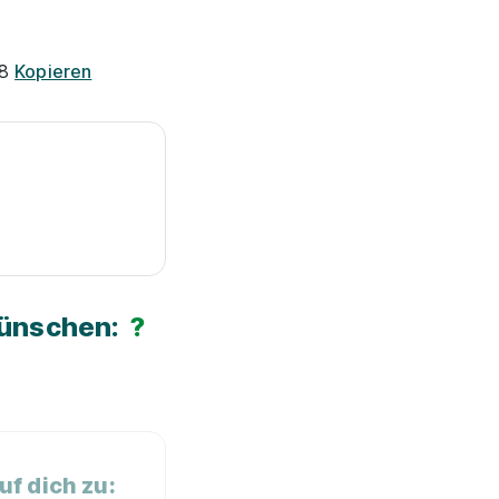
C8
Kopieren
Wünschen:
?
f dich zu: