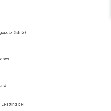
sgesetz (BBiG)
iches
 und
 Leistung bei