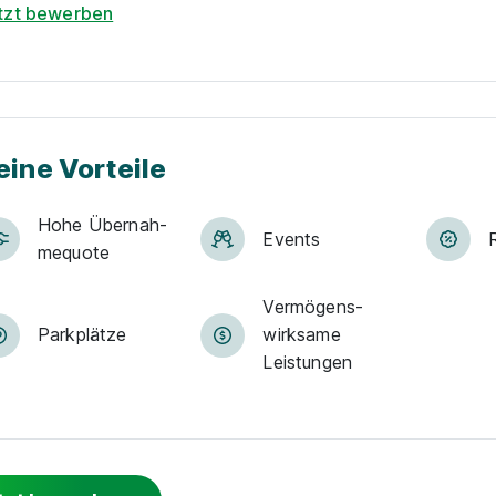
tzt bewerben
eine Vorteile
Hohe Über­nah­
Events
me­quote
Vermögens­
Park­plätze
wirksame
Leistungen