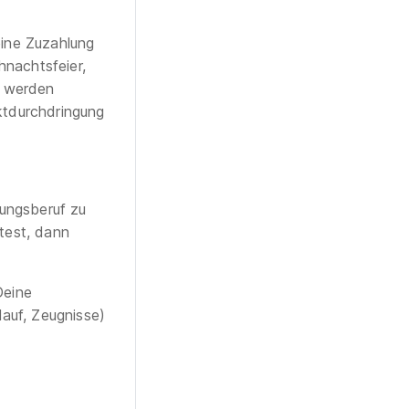
eine Zuzahlung
hnachtsfeier,
t werden
ktdurchdringung
dungsberuf zu
test, dann
Deine
auf, Zeugnisse)