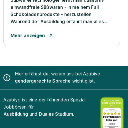
Süßwarentechnologen lernt man qualitativ
einwandfreie Süßwaren - in meinem Fall
Schokoladenprodukte - herzustellen.
Während der Ausbildung erfährt man alles
über die verschiedenen Rohstoffe, die für die
Mehr anzeigen
Süßwarenherstellung notwendig sind. Dabei
ist es wichtig, die technologischen
Eigenschaften bzw. die optimalen
Lagerbedingungen zu beh...
Hier erfährst du, warum uns bei Azubiyo
gendergerechte Sprache
wichtig ist.
Azubiyo ist eine der führenden Spezial-
Jobbörsen für
Ausbildung
und
Duales Studium
.