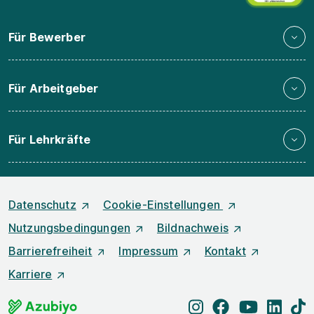
Für Bewerber
Für Arbeitgeber
Für Lehrkräfte
Datenschutz
Cookie-Einstellungen
Nutzungsbedingungen
Bildnachweis
Barrierefreiheit
Impressum
Kontakt
Karriere
instagram
facebook
youtube
linked
t