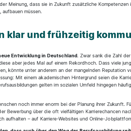
der Meinung, dass sie in Zukunft zusätzliche Kompetenzen 
n, aufbauen müssen.
n klar und frühzeitig komm
neue Entwicklung in Deutschland
. Zwar sank die Zahl de
g diese aber jedes Mal auf einem Rekordhoch. Dass viele jun
nnen, könnte unter anderem an der mangelnden Reputation v
fassung: Mit einem akademischen Hintergrund seien die Karr
erufsausbildungen gelten im sozialen Umfeld hingegen häufi
enschen noch immer enorm bei der Planung ihrer Zukunft. Fü
der Bewerbung über die oft vielfältigen Karrierechancen nac
ich aufhalten – auf Karriere-Websites und Online-Jobplattfo
den, dass auch über den Weg der Berufsausbildung re