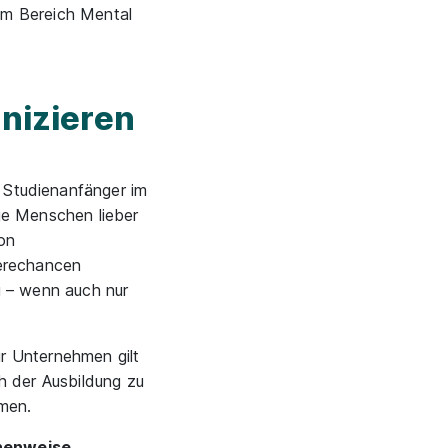
im Bereich Mental
unizieren
r Studienanfänger im
ge Menschen lieber
on
ierechancen
g – wenn auch nur
r Unternehmen gilt
h der Ausbildung zu
rmen.
ihenweise