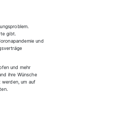
sungsproblem.
te gibt.
 Coronapandemie und
gsverträge
pfen und mehr
 und ihre Wünsche
t werden, um auf
ten.