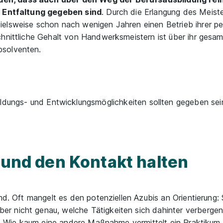
he Entfaltung gegeben sind
. Durch die Erlangung des Meister
elsweise schon nach wenigen Jahren einen Betrieb ihrer pe
chnittliche Gehalt von Handwerksmeistern ist über ihr gesa
bsolventen.
ildungs- und Entwicklungsmöglichkeiten sollten gegeben sei
– und den Kontakt halten
md. Oft mangelt es den potenziellen Azubis an Orientierung: 
 nicht genau, welche Tätigkeiten sich dahinter verbergen.
ng. Wie kaum eine andere Maßnahme vermittelt ein Praktikum