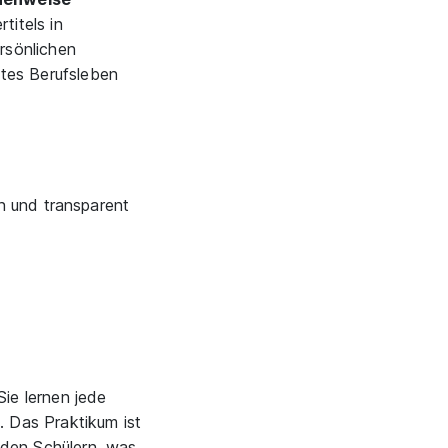
titels in
rsönlichen
mtes Berufsleben
n und transparent
Sie lernen jede
 Das Praktikum ist
 den Schülern, was