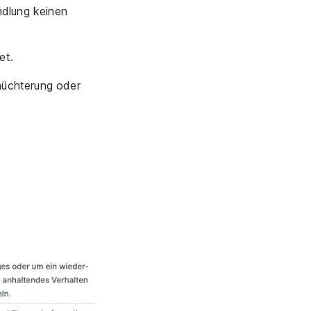
ndlung keinen
et.
hüchterung oder