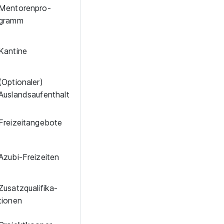
Men­to­ren­pro­
gramm
Kantine
(Optionaler)
Auslandsaufenthalt
Frei­zeit­an­ge­bo­te
Azubi-Frei­zei­ten
Zu­satz­qua­li­fi­ka­
tio­nen