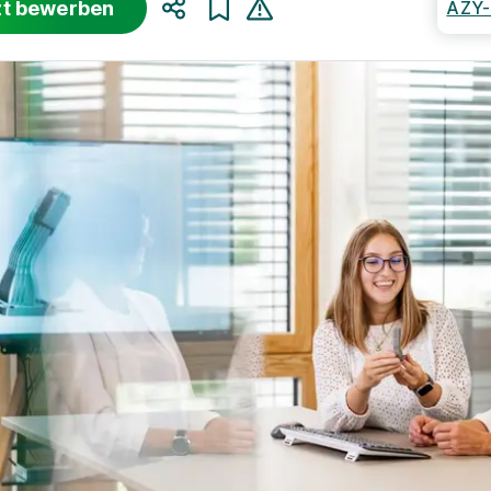
zt bewerben
AZY
Teilen