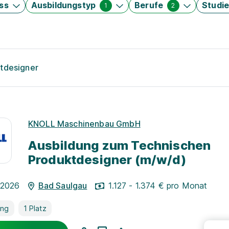
ss
Ausbildungstyp
Berufe
Studi
1
2
ktdesigner
KNOLL Maschinenbau GmbH
Ausbildung zum Technischen
Produktdesigner (m/w/d)
.2026
Bad Saulgau
1.127 - 1.374 € pro Monat
ung
1 Platz