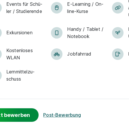
Events für Schü­
E-Lear­ning / On­
ler / Stu­die­ren­de
line-Kur­se
Han­dy / Tab­let /
Exkur­sionen
Note­book
Kostenloses
Jobfahrrad
WLAN
Lern­mit­tel­zu­
schuss
zt bewerben
Post-Bewerbung