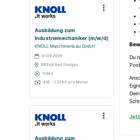
Ausbildung zum
Industriemechaniker (m/w/d)
Bew
KNOLL Maschinenbau GmbH
01.09.2026
Du h
Post
88348 Bad Saulgau
Video
Ansc
445 - 1.374 € pro Monat
Eign
Dein
Schr
Jet
Ausbildung zum