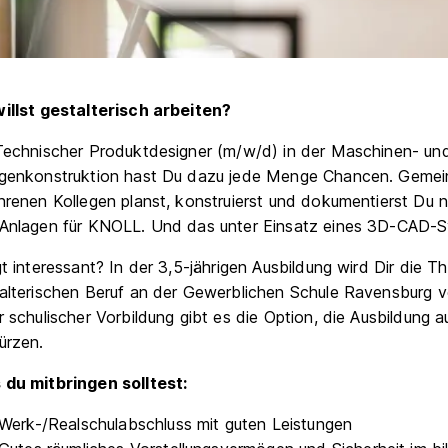
illst gestalterisch arbeiten?
Technischer Produktdesigner (m/w/d) in der Maschinen- un
genkonstruktion hast Du dazu jede Menge Chancen. Gemei
hrenen Kollegen planst, konstruierst und dokumentierst Du
Anlagen für KNOLL. Und das unter Einsatz eines 3D-CAD-
gt interessant? In der 3,5-jährigen Ausbildung wird Dir die Th
alterischen Beruf an der Gewerblichen Schule Ravensburg ve
r schulischer Vorbildung gibt es die Option, die Ausbildung a
ürzen.
du mitbringen solltest:
Werk-/Realschulabschluss mit guten Leistungen