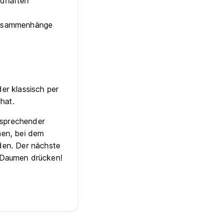
ldhaften
 Zusammenhänge
er klassisch per
hat.
tsprechender
men, bei dem
den. Der nächste
s Daumen drücken!