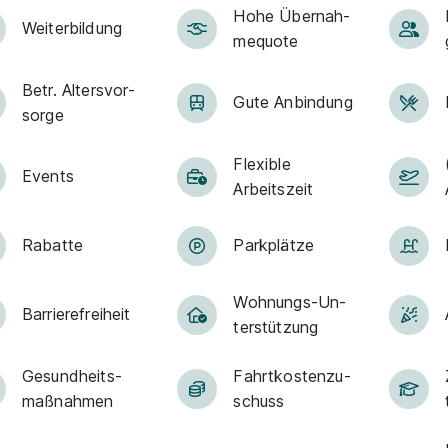
Hohe Über­nah­
Weiter­bildung
me­quote
Betr. Alters­vor­
Gute An­bin­dung
sorge
Flexible
Events
Arbeitszeit
Rabatte
Park­plätze
Woh­nungs-Un­
Barriere­frei­heit
ter­stüt­zung
Ge­sund­heits­
Fahrt­kosten­zu­
maß­nah­men
schuss