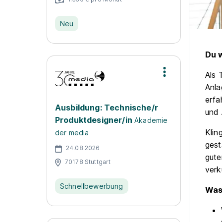
Neu
Du w
Als 
Anla
erfa
Ausbildung: Technische/r
und 
Produktdesigner/in
Akademie
Klin
der media
gest
24.08.2026
gute
70178 Stuttgart
verk
Schnellbewerbung
Was 