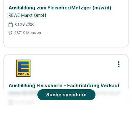
Ausbildung zum Fleischer/Metzger (m/w/d)
REWE Markt GmbH
01.08.2026
58710 Menden
Ausbildung Fleischerin - Fachrichtung Verkauf
(m/w/d) EDEKA Kirchhoff - 2026
EDEKA Kirchhoff
Suche speichern
01.08.2026
31613 Wietzen