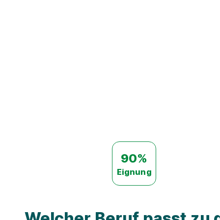
90%
Eignung
Welcher Beruf passt zu d