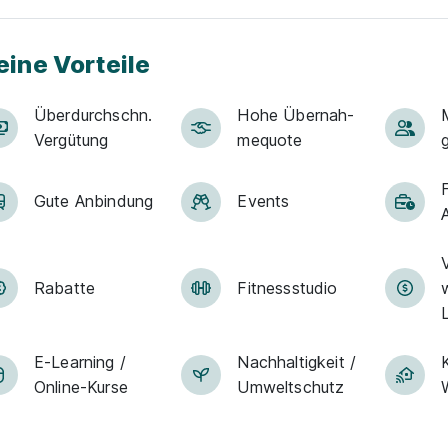
eine Vorteile
Über­durch­schn.
Hohe Über­nah­
M
Ver­gü­tung
me­quote
Gute An­bin­dung
Events
Rabatte
Fit­ness­stu­dio
E-Lear­ning /
Nachhaltigkeit /
On­line-Kur­se
Umweltschutz