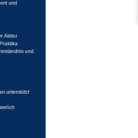
ient und
r Abitur
Praktika
Verständnis und
e
n unterstützt
ierlich