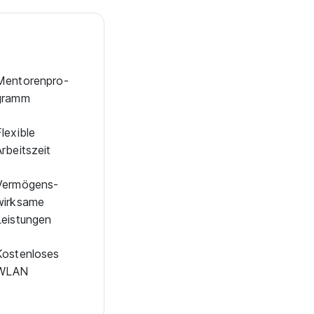
en­to­ren­pro­
gramm
Flexible
Arbeitszeit
Vermögens­
wirksame
Leistungen
Kostenloses
WLAN