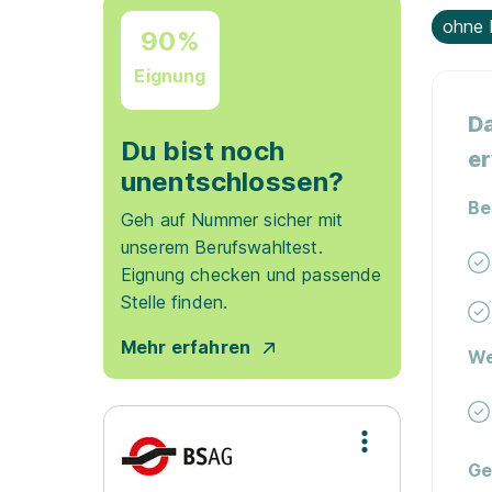
ohne 
90%
Eignung
Da
Du bist noch
er
unentschlossen?
Be
Geh auf Nummer sicher mit
unserem Berufswahltest.
Eignung checken und passende
Stelle finden.
Mehr erfahren
We
Ge