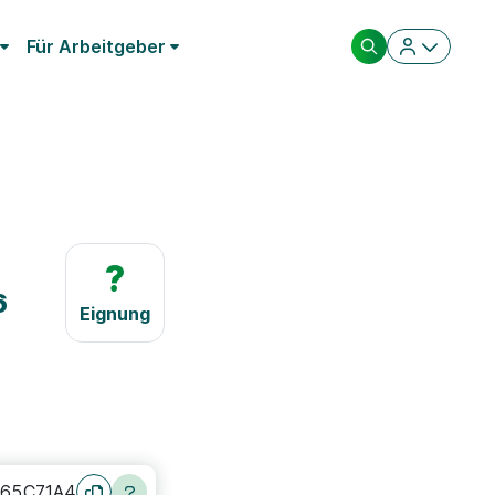
Für Arbeitgeber
?
6
Eignung
765C71A4