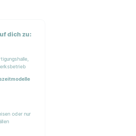
f dich zu:
tigungshalle,
erksbetrieb
szeitmodelle
eisen oder nur
llen