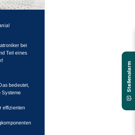
ania!
atroniker bei
nd Teil eines
r!
Stellenalarm
 Das bedeutet,
e Systeme
 effizienten
ugkomponenten