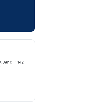
3. Jahr:
1.142
€