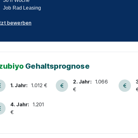
36 h Woche
Job Rad Leasing
tzt bewerben
zubiyo
Gehaltsprognose
2. Jahr:
1.066
1. Jahr:
1.012 €
€
4. Jahr:
1.201
€