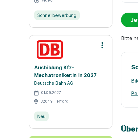
Video
Schnellbewerbung
Je
Bitte 
S
Ausbildung Kfz-
Mechatroniker:in in 2027
Bi
Deutsche Bahn AG
01.09.2027
Pe
32049 Herford
Neu
Über