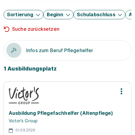
Sortierung
Beginn
Schulabschluss
Au
Suche zurücksetzen
Infos zum Beruf Pflegehelfer
1 Ausbildungsplatz
Ausbildung Pflegefachhelfer (Altenpflege)
Victor’s Group
01.09.2026