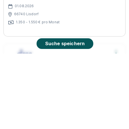
01.08.2026
66740 Lisdorf
1.350 - 1.550 € pro Monat
Suche speichern
Ausbildung Drogist (w/m/d) 2027 in 66740
Saarlouis
dm-drogerie markt GmbH + Co. KG
01.08.2027
66740 Saarlouis
Video