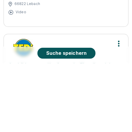
66822 Lebach
Video
Suche speichern
Ausbildung zum Kaufmann im Einzelhandel
(m/w/d)
TEDi GmbH & Co. KG
01.08.2026
66265 Heusweiler
1.000 - 1.200 € pro Monat