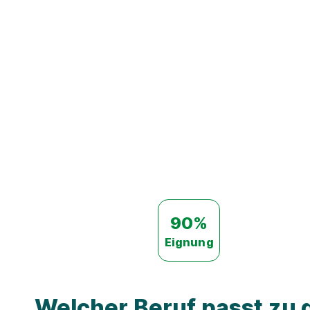
90%
Eignung
Welcher Beruf passt zu d