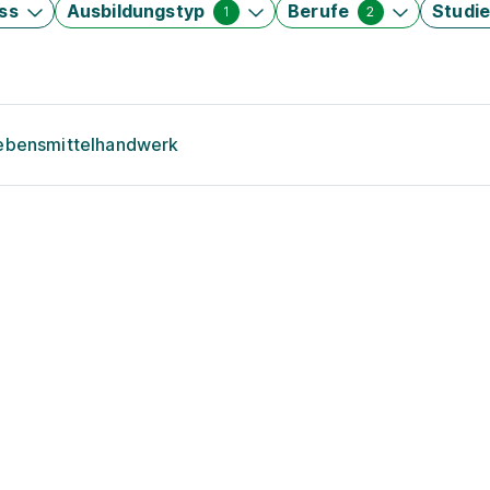
ss
Ausbildungstyp
Berufe
Studi
1
2
Lebensmittelhandwerk